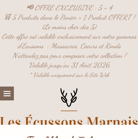
Panneau de gestion des cookies
📢 OFFRE EXCLUSIVE : 5 = 4
🛒 5 Produits dans le Panier = 1 Produit OFFERT !
(Le moins cher des 5)
Cette offre est valable exclusivement sur notre gammes
d'Écussons :
Massacres,
Coeurs et
Ronds
N'attendez pas pour composer votre collection !
Valable jusqu'au 31 Août 2026
* Valable uniquement sur le Site Web