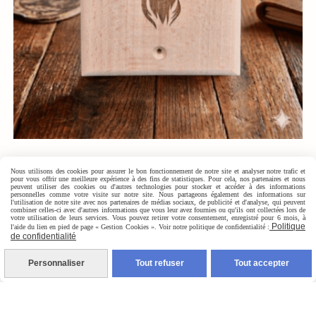
Décapsuleur Mural Thème Chasse
Nous utilisons des cookies pour assurer le bon fonctionnement de notre site et analyser notre trafic et
pour vous offrir une meilleure expérience à des fins de statistiques. Pour cela, nos partenaires et nous
15,00
€
peuvent utiliser des cookies ou d'autres technologies pour stocker et accéder à des informations
personnelles comme votre visite sur notre site. Nous partageons également des informations sur
l'utilisation de notre site avec nos partenaires de médias sociaux, de publicité et d'analyse, qui peuvent
combiner celles-ci avec d'autres informations que vous leur avez fournies ou qu'ils ont collectées lors de
votre utilisation de leurs services. Vous pouvez retirer votre consentement, enregistré pour 6 mois, à
AJOUTER AU PANIER
Politique
l'aide du lien en pied de page « Gestion Cookies ». Voir notre politique de confidentialité :
de confidentialité
Personnaliser
Tout refuser
Tout accepter