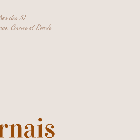
her des 5)
res,
Coeurs et
Ronds