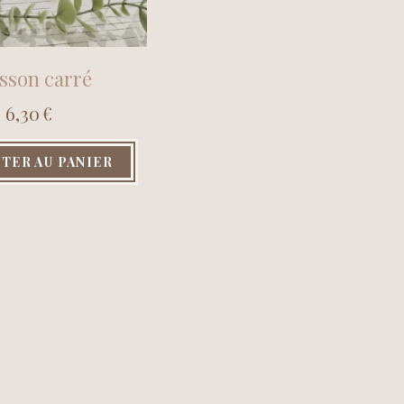
sson carré
6,30
€
TER AU PANIER