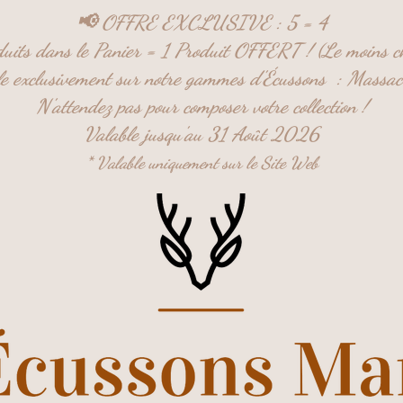
📢 OFFRE EXCLUSIVE : 5 = 4
uits dans le Panier = 1 Produit OFFERT ! (Le moins c
ble exclusivement sur notre gammes d'Écussons :
Massac
N'attendez pas pour composer votre collection !
Valable jusqu'au 31 Août 2026
* Valable uniquement sur le Site Web