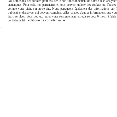
Nous utilisons des cookies pour assurer le bon fonctionnement de notre site et analyser n
Planche à découper Grand
statistiques. Pour cela, nos partenaires et nous peuvent utiliser des cookies ou d'autre
comme votre visite sur notre site. Nous partageons également des informations sur l'u
Format
publicité et d'analyse, qui peuvent combiner celles-ci avec d'autres informations que vous 
leurs services. Vous pouvez retirer votre consentement, enregistré pour 6 mois, à l'aid
40,00
€
confidentialité :
Politique de confidentialité
AJOUTER AU PANIER