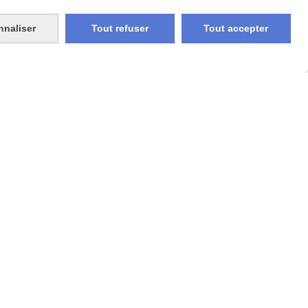
nnaliser
Tout refuser
Tout accepter
Décapsuleur Mural Thème
Chasse
15,00
€
AJOUTER AU PANIER