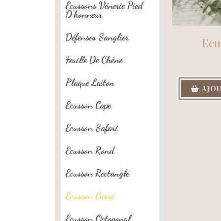
Ecussons Vénerie Pied
D'honneur
Défenses Sanglier
Ecu
Feuille De Chêne
Plaque Laiton
AJOU
Ecusson Cape
Ecusson Safari
Ecusson Rond
Ecusson Rectangle
Ecusson Carré
Ecusson Octogonal