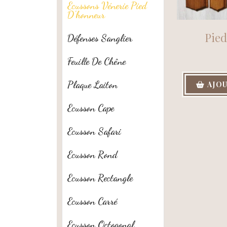
Ecussons Vénerie Pied
D'honneur
Pied
Défenses Sanglier
Feuille De Chêne
Plaque Laiton
AJOU
Ecusson Cape
Ecusson Safari
Ecusson Rond
Ecusson Rectangle
Ecusson Carré
Ecusson Octogonal