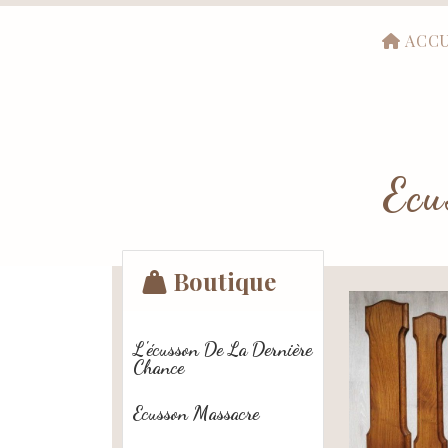
ACCU
Ecu
Boutique
L'écusson De La Dernière
Chance
Ecusson Massacre