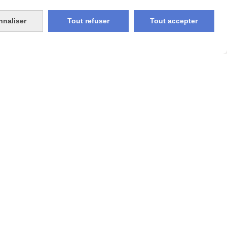
nnaliser
Tout refuser
Tout accepter
Décapsuleur Mural Thème
Chasse
15,00
€
AJOUTER AU PANIER