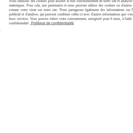
Nous utilisons des cookies pour assurer le bon fonctionnement de notre site et analyser n
Planche à découper Grand
statistiques. Pour cela, nos partenaires et nous peuvent utiliser des cookies ou d'autre
comme votre visite sur notre site. Nous partageons également des informations sur l'u
Format
publicité et d'analyse, qui peuvent combiner celles-ci avec d'autres informations que vous 
leurs services. Vous pouvez retirer votre consentement, enregistré pour 6 mois, à l'aid
40,00
€
confidentialité :
Politique de confidentialité
AJOUTER AU PANIER