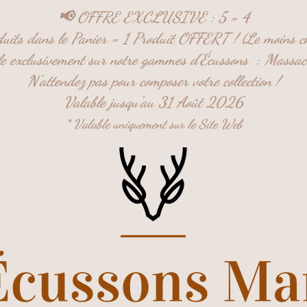
📢 OFFRE EXCLUSIVE : 5 = 4
uits dans le Panier = 1 Produit OFFERT ! (Le moins c
ble exclusivement sur notre gammes d'Écussons :
Massac
N'attendez pas pour composer votre collection !
Valable jusqu'au 31 Août 2026
* Valable uniquement sur le Site Web