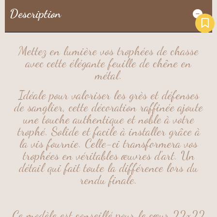
Description
Mettez en lumière vos trophées de chasse
avec cette élégante feuille de chêne en
métal.
Idéale pour valoriser les grès et défenses
de sanglier,
cette décoration raffinée ajoute
une touche authentique et noble à votre
trophé. Solide et facile à installer grâce à
la vis fournie. Celle-ci transformera vos
trophées en véritables œuvres d’art. Un
détail qui fait toute la différence lors du
rendu finale.
Ce modèle est conseillé pour le cœur 22x22