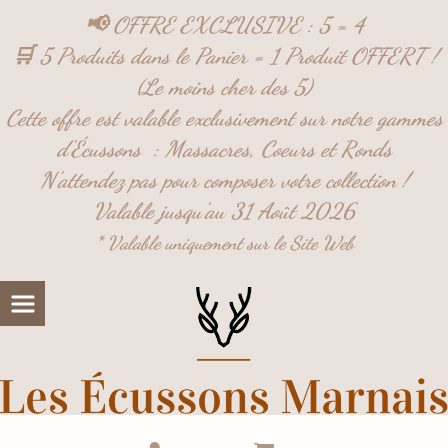
Panneau de gestion des cookies
📢 OFFRE EXCLUSIVE : 5 = 4
🛒 5 Produits dans le Panier = 1 Produit OFFERT !
(Le moins cher des 5)
Cette offre est valable exclusivement sur notre gammes
d'Écussons :
Massacres,
Coeurs et
Ronds
N'attendez pas pour composer votre collection !
Valable jusqu'au 31 Août 2026
* Valable uniquement sur le Site Web