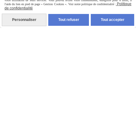
votre utilisation de leurs services. Vous pouvez retirer votre consentement, enregistré pour 6 mois, à
Politique
l'aide du lien en pied de page « Gestion Cookies ». Voir notre politique de confidentialité :
de confidentialité
Personnaliser
Tout refuser
Tout accepter
Décapsuleur Mural Thème Chasse
15,00
€