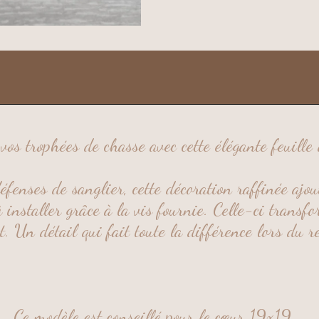
vos trophées de chasse avec cette élégante feuille
défenses de sanglier
, cette décoration raffinée ajo
 à installer grâce à la vis fournie. Celle-ci transf
t. Un détail qui fait toute la différence lors du r
Ce modèle est conseillé pour le cœur 19x19.