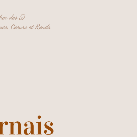
her des 5)
res,
Coeurs et
Ronds