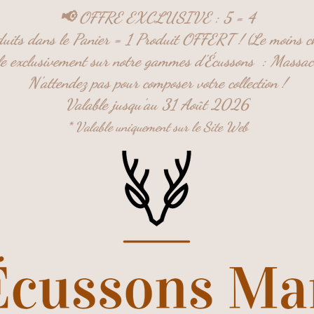
📢 OFFRE EXCLUSIVE : 5 = 4
uits dans le Panier = 1 Produit OFFERT ! (Le moins c
ble exclusivement sur notre gammes d'Écussons :
Massac
N'attendez pas pour composer votre collection !
Valable jusqu'au 31 Août 2026
* Valable uniquement sur le Site Web