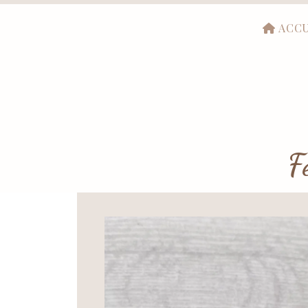
ACCU
F