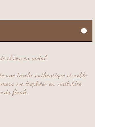
 de chêne en métal.
ute une touche authentique et noble
ormera vos trophées en véritables
endu finale.