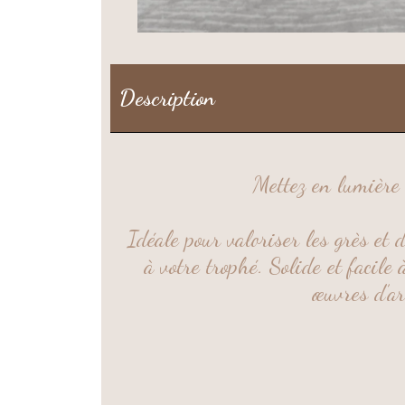
Description
Mettez en lumière 
Idéale pour valoriser
les grès et 
à votre trophé. Solide et facile
œuvres d’ar