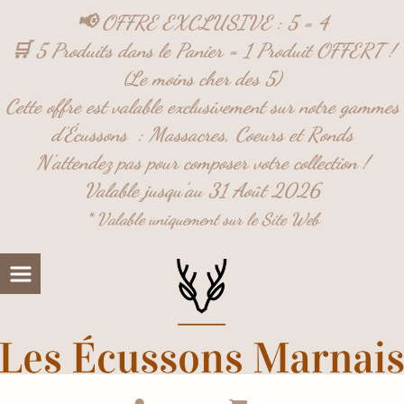
Panneau de gestion des cookies
📢 OFFRE EXCLUSIVE : 5 = 4
🛒 5 Produits dans le Panier = 1 Produit OFFERT !
(Le moins cher des 5)
Cette offre est valable exclusivement sur notre gammes
d'Écussons :
Massacres,
Coeurs et
Ronds
N'attendez pas pour composer votre collection !
Valable jusqu'au 31 Août 2026
* Valable uniquement sur le Site Web