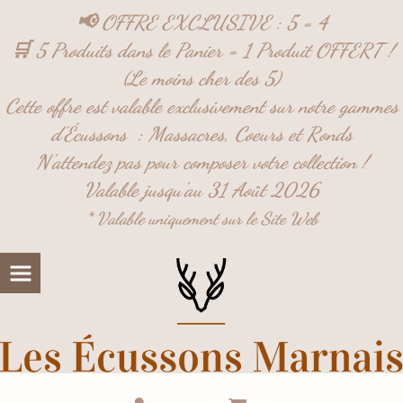
Panneau de gestion des cookies
📢 OFFRE EXCLUSIVE : 5 = 4
🛒 5 Produits dans le Panier = 1 Produit OFFERT !
(Le moins cher des 5)
Cette offre est valable exclusivement sur notre gammes
d'Écussons :
Massacres,
Coeurs et
Ronds
N'attendez pas pour composer votre collection !
Valable jusqu'au 31 Août 2026
* Valable uniquement sur le Site Web