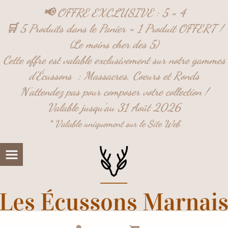
Panneau de gestion des cookies
📢 OFFRE EXCLUSIVE : 5 = 4
🛒 5 Produits dans le Panier = 1 Produit OFFERT !
(Le moins cher des 5)
Cette offre est valable exclusivement sur notre gammes
d'Écussons :
Massacres,
Coeurs et
Ronds
N'attendez pas pour composer votre collection !
Valable jusqu'au 31 Août 2026
* Valable uniquement sur le Site Web