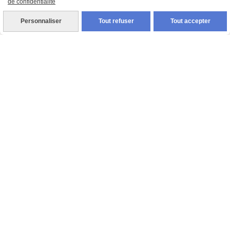
de confidentialité
Personnaliser
Tout refuser
Tout accepter
Décapsuleur Mural Thème Chasse
15,00
€
AJOUTER AU PANIER