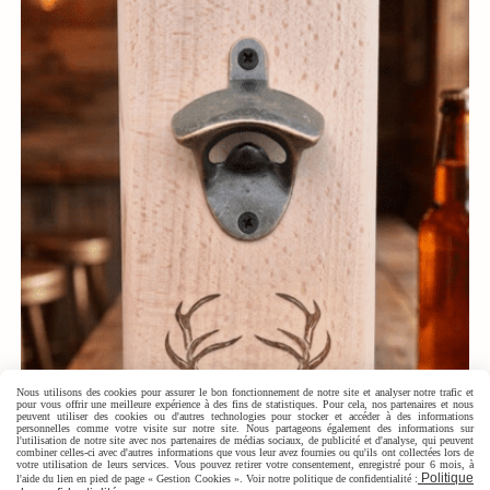
Nous utilisons des cookies pour assurer le bon fonctionnement de notre site et analyser notre trafic et
pour vous offrir une meilleure expérience à des fins de statistiques. Pour cela, nos partenaires et nous
peuvent utiliser des cookies ou d'autres technologies pour stocker et accéder à des informations
personnelles comme votre visite sur notre site. Nous partageons également des informations sur
l'utilisation de notre site avec nos partenaires de médias sociaux, de publicité et d'analyse, qui peuvent
combiner celles-ci avec d'autres informations que vous leur avez fournies ou qu'ils ont collectées lors de
votre utilisation de leurs services. Vous pouvez retirer votre consentement, enregistré pour 6 mois, à
Politique
l'aide du lien en pied de page « Gestion Cookies ». Voir notre politique de confidentialité :