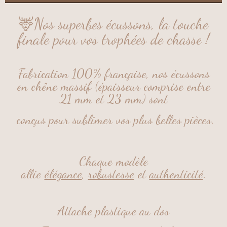
🦌Nos superbes écussons, la touche
finale pour vos trophées de chasse !
Fabrication 100% française, nos écussons
en chêne massif (épaisseur comprise entre
21 mm et 23 mm) sont
conçus pour sublimer vos plus belles pièces.
Chaque modèle
allie
élégance
,
robustesse
et
authenticité
.
Attache plastique au dos