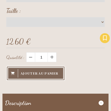
Taille :
12,60
€
Quantité :
AJOUTER AU PANIER
Description