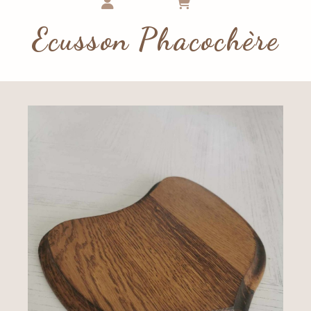
Ecusson Phacochère