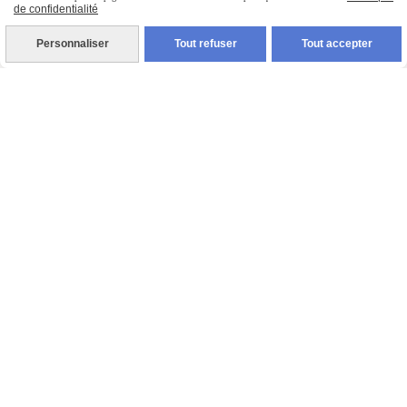
de confidentialité
Personnaliser
Tout refuser
Tout accepter
Décapsuleur Mural Thème Chasse
15,00
€
AJOUTER AU PANIER