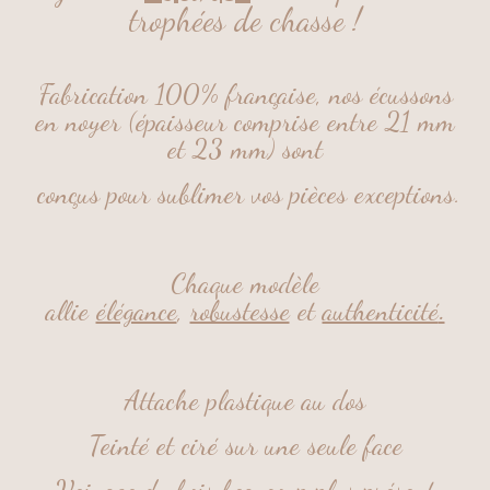
trophées de chasse !
Fabrication 100% française, nos écussons
en noyer (épaisseur comprise entre 21 mm
et 23 mm) sont
conçus pour sublimer vos pièces exceptions.
Chaque modèle
allie
élégance
,
robustesse
et
authenticité
.
Attache plastique au dos
Teinté et ciré sur une seule face