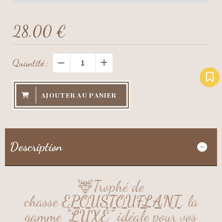
28,00
€
Quantité :
AJOUTER AU PANIER
Description
🦌Trophé de
chasse
EPOUSTOUFLANT
, la
gamme
"LUXE"
idéale pour vos