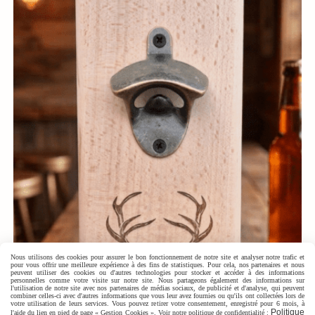
Nous utilisons des cookies pour assurer le bon fonctionnement de notre site et analyser notre trafic et
pour vous offrir une meilleure expérience à des fins de statistiques. Pour cela, nos partenaires et nous
peuvent utiliser des cookies ou d'autres technologies pour stocker et accéder à des informations
personnelles comme votre visite sur notre site. Nous partageons également des informations sur
l'utilisation de notre site avec nos partenaires de médias sociaux, de publicité et d'analyse, qui peuvent
combiner celles-ci avec d'autres informations que vous leur avez fournies ou qu'ils ont collectées lors de
votre utilisation de leurs services. Vous pouvez retirer votre consentement, enregistré pour 6 mois, à
Politique
l'aide du lien en pied de page « Gestion Cookies ». Voir notre politique de confidentialité :