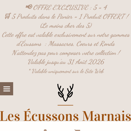
Panneau de gestion des cookies
📢 OFFRE EXCLUSIVE : 5 = 4
🛒 5 Produits dans le Panier = 1 Produit OFFERT !
(Le moins cher des 5)
Cette offre est valable exclusivement sur notre gammes
d'Écussons :
Massacres,
Coeurs et
Ronds
N'attendez pas pour composer votre collection !
Valable jusqu'au 31 Août 2026
* Valable uniquement sur le Site Web