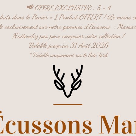
📢 OFFRE EXCLUSIVE : 5 = 4
uits dans le Panier = 1 Produit OFFERT ! (Le moins c
ble exclusivement sur notre gammes d'Écussons :
Massac
N'attendez pas pour composer votre collection !
Valable jusqu'au 31 Août 2026
* Valable uniquement sur le Site Web