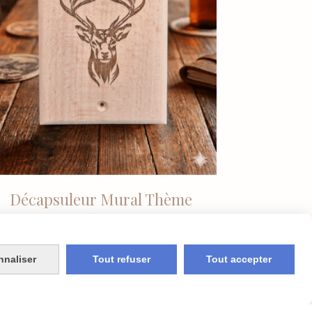
Décapsuleur Mural Thème
Chasse
15,00
€
nnaliser
Tout refuser
Tout accepter
AJOUTER AU PANIER