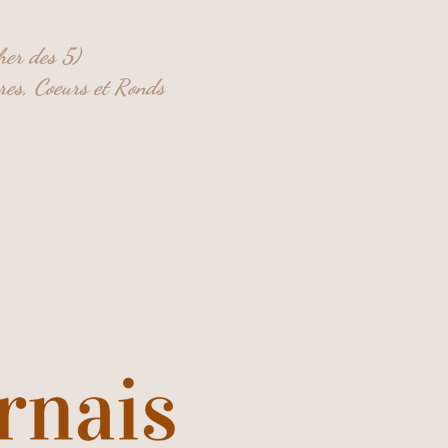
her des 5)
res,
Coeurs et
Ronds