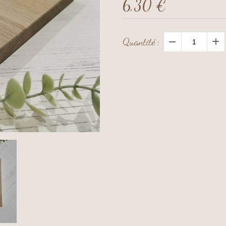
6,30
€
Quantité :