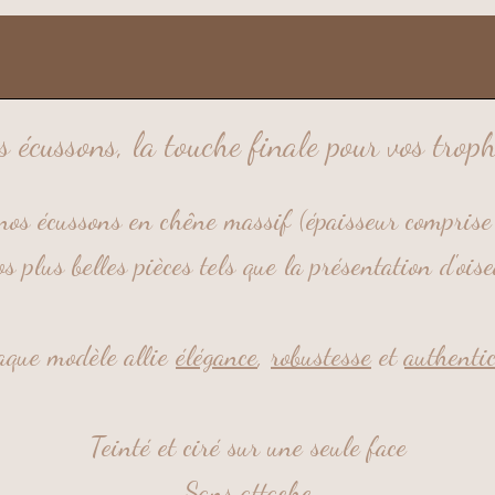
s écussons, la touche finale pour vos troph
nos écussons en chêne massif (épaisseur compri
 plus belles pièces tels que la présentation d'ois
que modèle allie
élégance
,
robustesse
et
authentic
Teinté et ciré sur une seule face
Sans attache