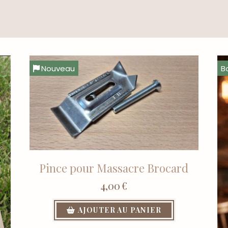
Nouveau
B
Pince pour Massacre Brocard
4,00
€
AJOUTER AU PANIER