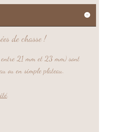
ées de chasse !
se entre 21 mm et 23 mm) sont
eau ou en simple plateau.
ité
.